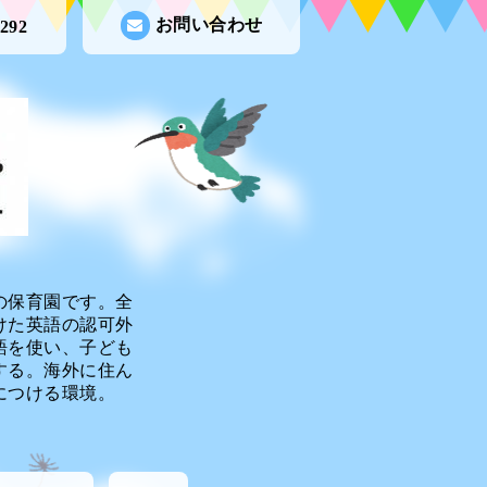
お問い合わせ
9292
の保育園です。全
けた英語の認可外
語を使い、子ども
する。海外に住ん
につける環境。