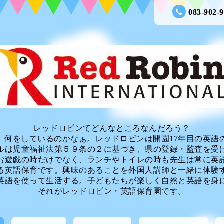
083-902-
レッドロビンてどんなところなんだろう？
、何をしているのかなぁ。レッドロビンは開園17年目の英語
ルは児童福祉法第５９条の２に基づき、県の登録・監査を受
お遊戯の時だけでなく、ランチやトイレの時も先生は常に英
る英語保育です。興味のあることを外国人講師と一緒に体験
英語を使って生活する。子どもたちが楽しく自然と英語を身
それがレッドロビン・英語保育園です。