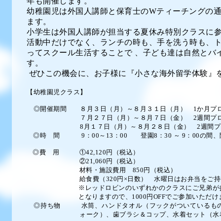
年も開催します。
幼稚園児は外国人講師と保育士の
W
ティーチングの
ます。
小学生は外国人講師が担当する夏休み特別クラスに
活動中だけでなく、ランチの時も、
手を洗う時も、
ってスクール生活することで
、
子ども達は自然とバ
す。
ぜひこの機会に、お子様に『小さな海外留学体験』
【幼稚園児クラス】
◎開催期間 ８月３日（月）～８
月３１日（月） 1か月プ
７月２７日（月）～８月７日（金） 2週間プ
8月１７日（月）～８月２８日（金） 2週間プ
◎時 間 9：00～13：00
登園8：30
～ 9：00の間、
◎費 用 ①42,120
円
（税込）
②21,060
円
（税込）
材料・施設費用 850
円（税込）
給食費（320円×日数） 水曜日はお弁当をご持
※レッドロビンのいずれかのクラスにご兄弟が
となりますので、1000円
OFF
でご参加いただけ
◎持ち物 水筒、ハンドタオル（フックがついているもの
ォーク）、歯ブラシ＆コップ、
水着セット（水