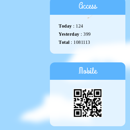
Access
Today
:
124
Yesterday
:
399
Total
:
1081113
Mobile