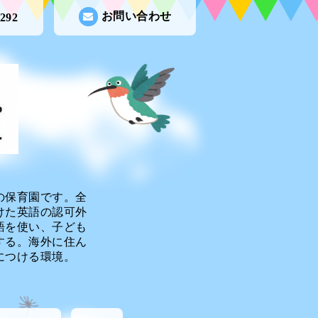
お問い合わせ
9292
の保育園です。全
けた英語の認可外
語を使い、子ども
する。海外に住ん
につける環境。