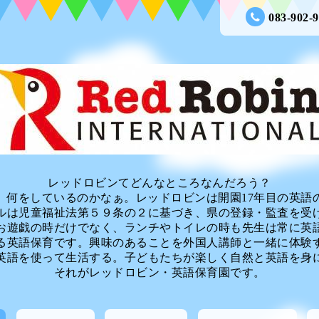
083-902-
レッドロビンてどんなところなんだろう？
、何をしているのかなぁ。レッドロビンは開園17年目の英語
ルは児童福祉法第５９条の２に基づき、県の登録・監査を受
お遊戯の時だけでなく、ランチやトイレの時も先生は常に英
る英語保育です。興味のあることを外国人講師と一緒に体験
英語を使って生活する。子どもたちが楽しく自然と英語を身
それがレッドロビン・英語保育園です。