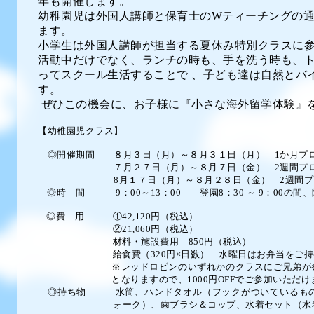
年も開催します。
幼稚園児は外国人講師と保育士の
W
ティーチングの
ます。
小学生は外国人講師が担当する夏休み特別クラスに
活動中だけでなく、ランチの時も、
手を洗う時も、
ってスクール生活することで
、
子ども達は自然とバ
す。
ぜひこの機会に、お子様に『小さな海外留学体験』
【幼稚園児クラス】
◎開催期間 ８月３日（月）～８
月３１日（月） 1か月プ
７月２７日（月）～８月７日（金） 2週間プ
8月１７日（月）～８月２８日（金） 2週間プ
◎時 間 9：00～13：00
登園8：30
～ 9：00の間、
◎費 用 ①42,120
円
（税込）
②21,060
円
（税込）
材料・施設費用 850
円（税込）
給食費（320円×日数） 水曜日はお弁当をご持
※レッドロビンのいずれかのクラスにご兄弟が
となりますので、1000円
OFF
でご参加いただけ
◎持ち物 水筒、ハンドタオル（フックがついているもの
ォーク）、歯ブラシ＆コップ、
水着セット（水