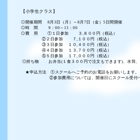
【小学生クラス】
◎開催期間 8月3日（月）～8月7日（金）5日間開催
◎時 間
9：00～13：00
◎費 用 ①１日参加 ３,８００
円（税込）
②２日参加 ７
,１００
円（税込）
③３日参加 １０,４００円（税込）
④４日参加 １３
,７０
０円（税込）
⑤５日参加 １７
,００
０円（税込）
◎持ち物 お弁当(１食３００円で注文もできます)、水筒
★申込方法 ①スクールへご予約のお電話をお願いします。
②参加費用については、開催日にスクール受付へ