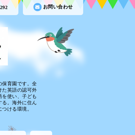
お問い合わせ
9292
の保育園です。全
けた英語の認可外
語を使い、子ども
する。海外に住ん
につける環境。