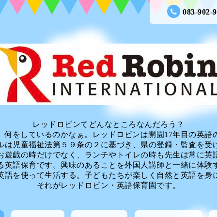
083-902-
レッドロビンてどんなところなんだろう？
、何をしているのかなぁ。レッドロビンは開園17年目の英語
ルは児童福祉法第５９条の２に基づき、県の登録・監査を受
お遊戯の時だけでなく、ランチやトイレの時も先生は常に英
る英語保育です。興味のあることを外国人講師と一緒に体験
英語を使って生活する。子どもたちが楽しく自然と英語を身
それがレッドロビン・英語保育園です。