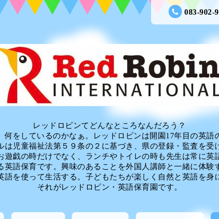
083-902-
レッドロビンてどんなところなんだろう？
、何をしているのかなぁ。レッドロビンは開園17年目の英語
ルは児童福祉法第５９条の２に基づき、県の登録・監査を受
お遊戯の時だけでなく、ランチやトイレの時も先生は常に英
る英語保育です。興味のあることを外国人講師と一緒に体験
英語を使って生活する。子どもたちが楽しく自然と英語を身
それがレッドロビン・英語保育園です。