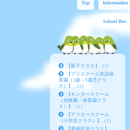
Top
Information
School Bus
【親子クラス】（1）
【プリスクール英語保
育園（1歳～5歳児クラ
ス）】 （2）
【キンダースクール
（幼稚園・保育園クラ
ス）】（1）
【アフタースクール
（小学生クラス）】（1）
【英検対策クラス】