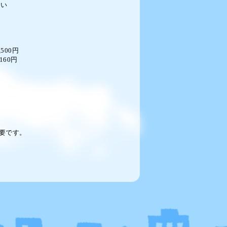
さい
00
円
0円
要です。