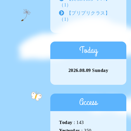
（1）
【プリプリクラス】
（1）
Today
2026.08.09 Sunday
Access
Today
:
143
Yesterday
:
350