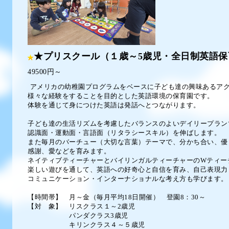
★プリスクール（１歳～5歳児・全日制英語保
49500円～
ア
メリカの幼稚園プログラムをベースに子ども達の興味あるア
様々な経験をすることを目的とした英語環境の保育園です。
体験を通じて身につけた英語は発話へとつながります。
子ども達の生活リズムを考慮したバランスのよいデイリープラン
認識面・
運動面・言語面（リタラシースキル）を伸ばします。
また毎月のバーチュー（大切な言葉）テーマで、分かち合い、優
感謝、
愛などを育みます。
ネイティブティーチャーとバイリンガルティーチャーのWティー
楽しい遊びを
通して、英語への好奇心と自信を育み、自己表現力
コミュニケーション・
インターナショナルな考え方も学びます。
【時間帯】 月～金（毎月平均18日開催） 登園8：30～
【対 象】
リスクラス１～2歳児
パンダクラス3歳児
キリンクラス４～５歳児