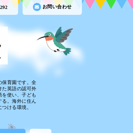
お問い合わせ
9292
の保育園です。全
けた英語の認可外
語を使い、子ども
する。海外に住ん
につける環境。